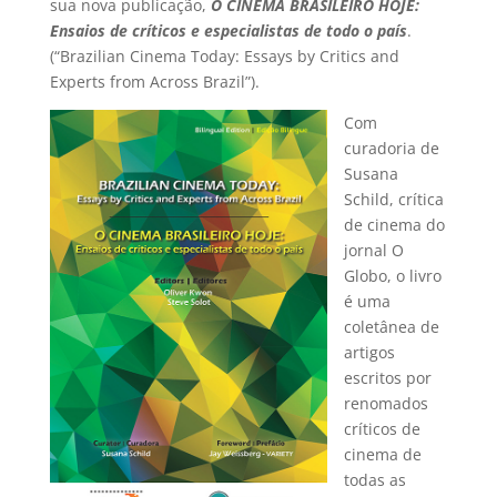
sua nova publicação,
O CINEMA BRASILEIRO HOJE:
Ensaios de críticos e especialistas de todo o país
.
(“Brazilian Cinema Today: Essays by Critics and
Experts from Across Brazil”).
Com
curadoria de
Susana
Schild, crítica
de cinema do
jornal O
Globo, o livro
é uma
coletânea de
artigos
escritos por
renomados
críticos de
cinema de
todas as