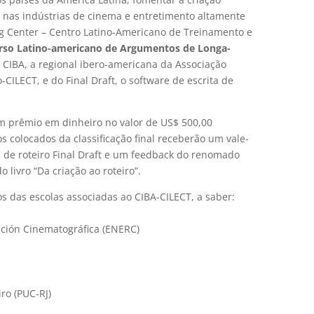
as nas indústrias de cinema e entretimento altamente
ng Center – Centro Latino-Americano de Treinamento e
rso Latino-americano de Argumentos de Longa-
 CIBA, a regional ibero-americana da Associação
CILECT, e do Final Draft, o software de escrita de
m prêmio em dinheiro no valor de US$ 500,00
os colocados da classificação final receberão um vale-
a de roteiro Final Draft e um feedback do renomado
 livro “Da criação ao roteiro”.
s das escolas associadas ao CIBA-CILECT, a saber:
ación Cinematográfica (ENERC)
iro (PUC-RJ)