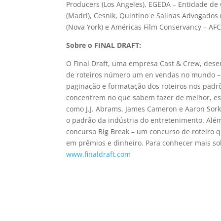
Producers (Los Angeles), EGEDA – Entidade de 
(Madri), Cesnik, Quintino e Salinas Advogado
(Nova York) e Américas Film Conservancy – AF
Sobre o FINAL DRAFT:
O Final Draft, uma empresa Cast & Crew, desenv
de roteiros número um en vendas no mundo – h
paginação e formatação dos roteiros nos padrõ
concentrem no que sabem fazer de melhor, escr
como J.J. Abrams, James Cameron e Aaron Sorkin
o padrão da indústria do entretenimento. Além
concurso Big Break – um concurso de roteiro q
em prêmios e dinheiro. Para conhecer mais sob
www.finaldraft.com