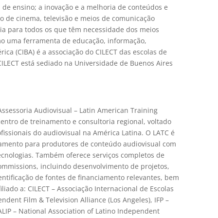
 de ensino; a inovação e a melhoria de conteúdos e
vo de cinema, televisão e meios de comunicação
ria para todos os que têm necessidade dos meios
omo uma ferramenta de educação, informação,
ica (CIBA) é a associação do CILECT das escolas de
CILECT está sediado na Universidade de Buenos Aires
ssessoria Audiovisual – Latin American Training
entro de treinamento e consultoria regional, voltado
fissionais do audiovisual na América Latina. O LATC é
namento para produtores de conteúdo audiovisual com
ecnologias. Também oferece serviços completos de
 commissions, incluindo desenvolvimento de projetos,
entificação de fontes de financiamento relevantes, bem
liado a: CILECT – Associação Internacional de Escolas
ndent Film & Television Alliance (Los Angeles), IFP –
LIP – National Association of Latino Independent