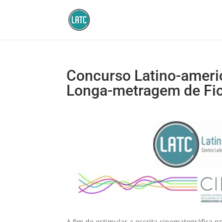
Concurso Latino-ameri
Longa-metragem de Fi
A fim de estimular a escrita cinematográfica n