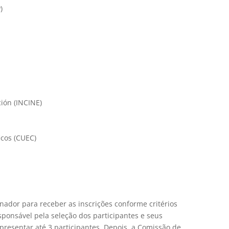
)
ción (INCINE)
icos (CUEC)
ador para receber as inscrições conforme critérios
sponsável pela seleção dos participantes e seus
resentar até 3 participantes. Depois, a Comissão de