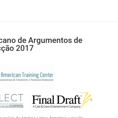
cano de Argumentos de
cção 2017
os países da América Latina, fomentar a criação