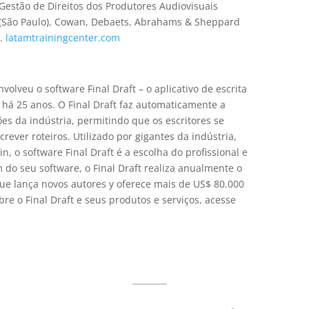
Gestão de Direitos dos Produtores Audiovisuais
s (São Paulo), Cowan, Debaets, Abrahams & Sheppard
C.
latamtrainingcenter.com
olveu o software Final Draft – o aplicativo de escrita
á 25 anos. O Final Draft faz automaticamente a
es da indústria, permitindo que os escritores se
ever roteiros. Utilizado por gigantes da indústria,
, o software Final Draft é a escolha do profissional e
 do seu software, o Final Draft realiza anualmente o
ue lança novos autores y oferece mais de US$ 80.000
re o Final Draft e seus produtos e serviços, acesse