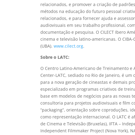
relacionados, e promover a criação de padrões
métodos na educação do futuro pessoal criati
relacionados, e para fornecer ajuda e assesso
audiovisuais em seu trabalho profissional, c
documentação e pesquisa. O CILECT Ibero Amér
cinema e televisão latino-americanas. O CIBA-
(UBA).
www.cilect.org
.
Sobre o LATC:
O Centro Latino-Americano de Treinamento e A
Center-LATC, sediado no Rio de Janeiro, é um c
para a nova geração de cineastas e demais pro
especializado em programas criativos de trei
base em modelos de negócios para as novas t
consultoria para projetos audiovisuais e film
“packaging”, orientação sobre coproduções, id
como representação internacional. O LATC é afi
de Cinema e Televisão (Bruxelas), IFTA – Indepe
Independent Filmmaker Project (Nova York), NA