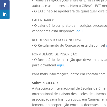
• Todas as negociações entre empresas de prod
autores e as empresas. Nem o CIBA/CILECT nem 
• O LATC não se apoderará de quaisquer direit
CALENDÁRIO:
• O calendário completo de inscrição, process
vencedores está disponível
aqui
.
REGULAMENTO DO CONCURSO:
• O Regulamento do Concurso está disponível
FORMULÁRIO DE INSCRIÇÃO:
• O formulário de inscrição que deve ser envi
para download
aqui
.
Para mais informações, entre em contato com T
Sobre o CILECT:
A Associação Internacional de Escolas de Cine
International de Liaison des Ecoles de Cinéma
associação sem fins lucrativos, em Cannes, em
fomentar a cooperação entre os docentes e os 