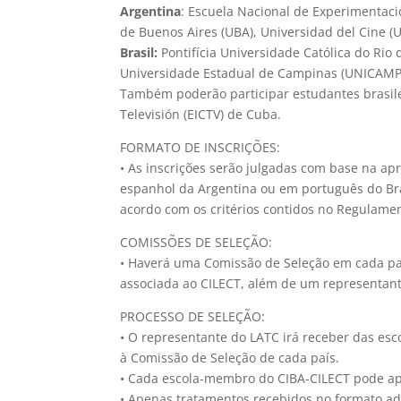
Argentina
: Escuela Nacional de Experimentaci
de Buenos Aires (UBA), Universidad del Cine (
Brasil:
Pontifícia Universidade Católica do Rio 
Universidade Estadual de Campinas (UNICAMP
Também poderão participar estudantes brasilei
Televisión (EICTV) de Cuba.
FORMATO DE INSCRIÇÕES:
• As inscrições serão julgadas com base na a
espanhol da Argentina ou em português do Bra
acordo com os critérios contidos no Regulame
COMISSÕES DE SELEÇÃO:
• Haverá uma Comissão de Seleção em cada pa
associada ao CILECT, além de um representan
PROCESSO DE SELEÇÃO:
• O representante do LATC irá receber das esc
à Comissão de Seleção de cada país.
• Cada escola-membro do CIBA-CILECT pode ap
• Apenas tratamentos recebidos no formato 