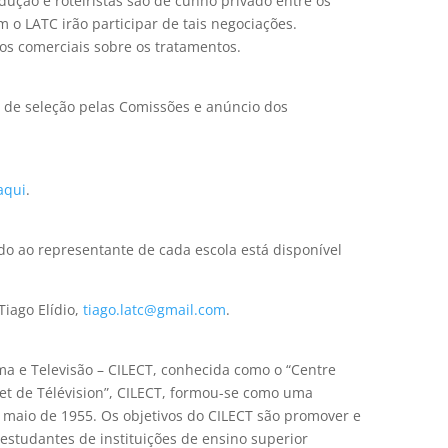
ução e roteiristas são de cunho privado entre os
o LATC irão participar de tais negociações.
os comerciais sobre os tratamentos.
o de seleção pelas Comissões e anúncio dos
aqui
.
ado ao representante de cada escola está disponível
iago Elídio,
tiago.latc@gmail.com
.
ma e Televisão – CILECT, conhecida como o “Centre
 et de Télévision”, CILECT, formou-se como uma
 maio de 1955. Os objetivos do CILECT são promover e
estudantes de instituições de ensino superior