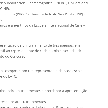
ón y Realización Cinematográfica (ENERC), Universidad
UCINE).
de Janeiro (PUC-RJ), Universidade de São Paulo (USP) e
).
ros e argentinos da Escuela Internacional de Cine y
presentação de um tratamento de três páginas, em
sil ao representante de cada escola associada, de
nto do Concurso.
ís, composta por um representante de cada escola
te do LATC.
olas todos os tratamentos e coordenar a apresentação
resentar até 10 tratamentos.
adequado, em conformidade com os Regulamentos do