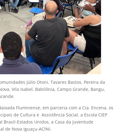
omunidades Júlio Otoni, Tavares Bastos, Pereira da
 Nova, Vila Isabel, Babilônia, Campo Grande, Bangu,
 Grande.
aixada Fluminense, em parceria com a Cia. Encena, os
cipais de Cultura e Assistência Social, a Escola CIEP
 Brasil-Estados Unidos, a Casa da Juventude
ial de Nova Iguaçu-ACINI.