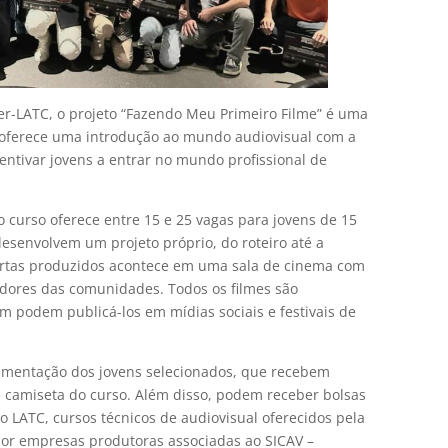
er-LATC, o projeto “Fazendo Meu Primeiro Filme” é uma
e oferece uma introdução ao mundo audiovisual com a
centivar jovens a entrar no mundo profissional de
 curso oferece entre 15 e 25 vagas para jovens de 15
esenvolvem um projeto próprio, do roteiro até a
curtas produzidos acontece em uma sala de cinema com
adores das comunidades. Todos os filmes são
m podem publicá-los em mídias sociais e festivais de
alimentação dos jovens selecionados, que recebem
a camiseta do curso. Além disso, podem receber bolsas
o LATC, cursos técnicos de audiovisual oferecidos pela
por empresas produtoras associadas ao SICAV –