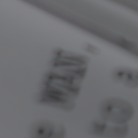
cm.
Copia del documento de
identificación (DNI, licencia de
conducir, pasaporte)
Comprobante de vínculo con la
escuela asociada al Forcine, si es el
caso (válido para Brasil).
Comprobante del pago de la tasa
de inscripción hecho a través de
depósito o transferencia, si es el
caso.