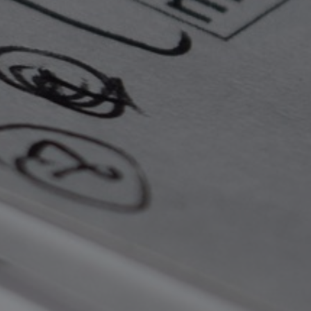
Para inscribirse, es necesario llenar el
Formulario de Inscripción
abajo,
adjuntando los siguientes
documentos:
Copia del argumento, en
portugués o español, en el
siguiente formato: archivo
Word.doc de hasta 3 páginas,
numeradas, fuente Times New
Roman, tamaño 12, interlineado
1,5, márgenes izquierda,
derecha, superior e inferior: 2,5