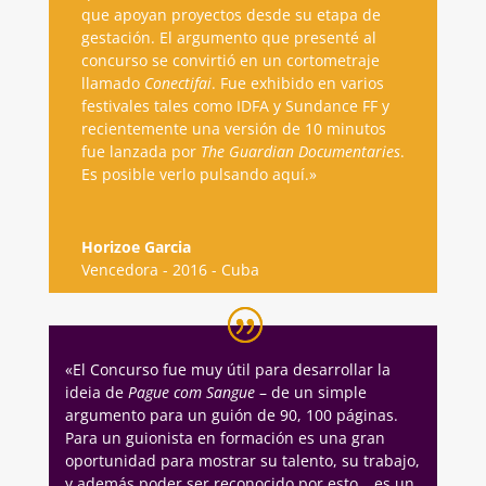
que apoyan proyectos desde su etapa de
gestación. El argumento que presenté al
concurso se convirtió en un cortometraje
llamado
Conectifai
. Fue exhibido en varios
festivales tales como IDFA y Sundance FF y
recientemente una versión de 10 minutos
fue lanzada por
The Guardian Documentaries
.
Es posible verlo pulsando
aquí
.»
Horizoe Garcia
Vencedora - 2016 - Cuba
«El Concurso fue muy útil para desarrollar la
ideia de
Pague com Sangue
– de un simple
argumento para un guión de 90, 100 páginas.
Para un guionista en formación es una gran
oportunidad para mostrar su talento, su trabajo,
y además poder ser reconocido por esto… es un