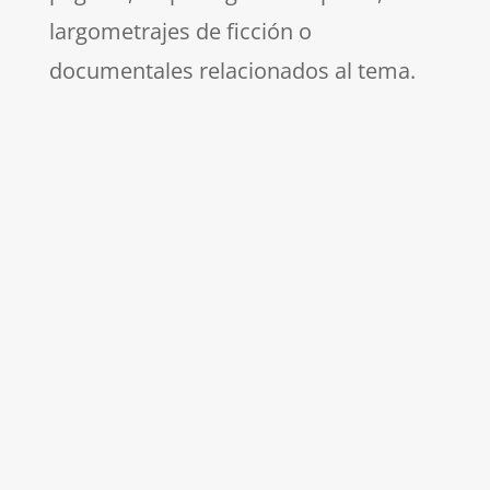
largometrajes de ficción o
documentales relacionados al tema.
Las 35 primeras inscripciones
recibirán un feedback escrito
de su argumento,
independientemente de su
colocación final