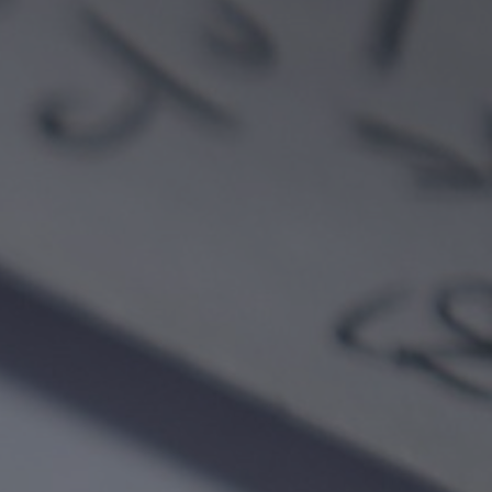
El pago de la tasa de inscripción se
puede hacer a través de depósito o
transferencia bancaria a la cuenta
corriente del LATC en Brasil, a saber:
LATC Centro Latino-Americano de
Treinamento e Assessoria
Audiovisual Ltda.
Banco Itaú (341)
Agencia: 0304
Cuenta corriente: 57044-3
CNPJ: 09.437.829/0001 -20
O a través del pago con tarjeta de
crédito vía PayPal:
Pago – Países Hispanohablantes