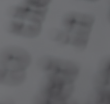
Para inscribirse gratuitamente la/el
candidata/o debe comprobar renta
familiar per cápita inferior a un
salario mínimo a través del
Formulario de Inscripción Social que
sigue abajo.
Vea la lista de Documentos
comprobatorios en el Reglamento
del Concurso.