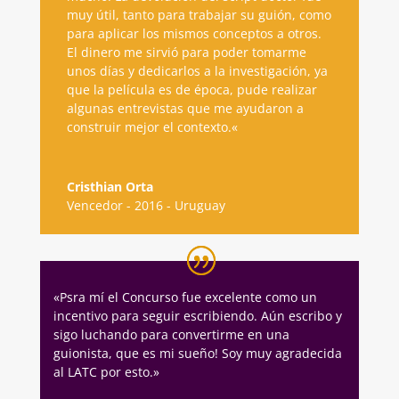
muy útil, tanto para trabajar su guión, como
para aplicar los mismos conceptos a otros.
El dinero me sirvió para poder tomarme
unos días y dedicarlos a la investigación, ya
que la película es de época, pude realizar
algunas entrevistas que me ayudaron a
construir mejor el contexto.
«
Cristhian Orta
Vencedor - 2016 - Uruguay
«Psra mí el Concurso fue excelente como un
incentivo para seguir escribiendo. Aún escribo y
sigo luchando para convertirme en una
guionista, que es mi sueño! Soy muy agradecida
al LATC por esto.»