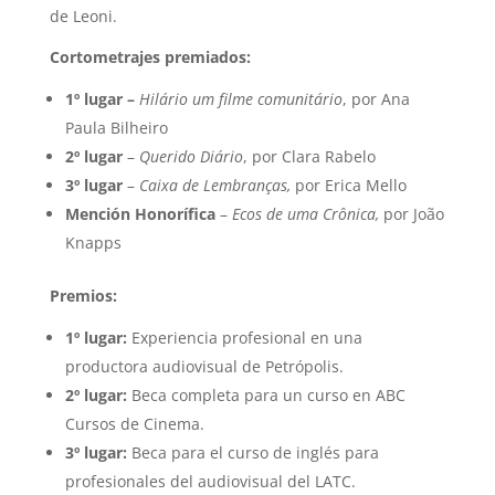
de Leoni.
Cortometrajes premiados:
1º lugar –
Hilário um filme comunitário
, por Ana
Paula Bilheiro
2º lugar
–
Querido Diário
, por Clara Rabelo
3º lugar
–
Caixa de Lembranças,
por Erica Mello
Mención Honorífica
–
Ecos de uma Crônica,
por João
Knapps
Premios:
1º lugar:
Experiencia profesional en una
productora audiovisual de Petrópolis.
2º lugar:
Beca completa para un curso en ABC
Cursos de Cinema.
3º lugar:
Beca para el curso de inglés para
profesionales del audiovisual del LATC.