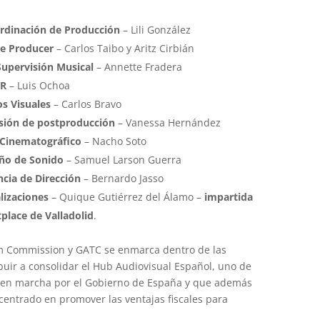
rdinación de Producción
– Lili González
ne Producer
– Carlos Taibo y Aritz Cirbián
Supervisión Musical
– Annette Fradera
DR
– Luis Ochoa
os Visuales
– Carlos Bravo
sión de postproducción
– Vanessa Hernández
r Cinematográfico
– Nacho Soto
ño de Sonido
– Samuel Larson Guerra
ncia de Dirección
– Bernardo Jasso
lizaciones
– Quique Gutiérrez del Álamo –
impartida
place de Valladolid
.
ilm Commission y GATC se enmarca dentro de las
buir a consolidar el Hub Audiovisual Español, uno de
a en marcha por el Gobierno de España y que además
 centrado en promover las ventajas fiscales para