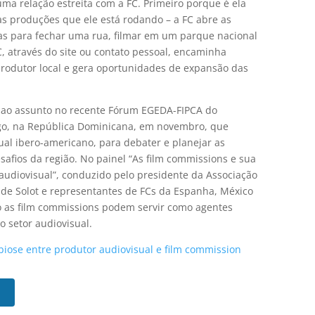
ma relação estreita com a FC. Primeiro porque é ela
a as produções que ele está rodando – a FC abre as
ias para fechar uma rua, filmar em um parque nacional
 através do site ou contato pessoal, encaminha
produtor local e gera oportunidades de expansão das
 ao assunto no recente Fórum EGEDA-FIPCA do
go, na República Dominicana, em novembro, que
ual ibero-americano, para debater e planejar as
safios da região. No painel “As film commissions e sua
audiovisual”, conduzido pelo presidente da Associação
 de Solot e representantes de FCs da Espanha, México
mo as film commissions podem servir como agentes
o setor audiovisual.
biose entre produtor audiovisual e film commission