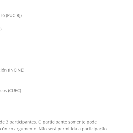
iro (PUC-RJ)
)
ción (INCINE)
icos (CUEC)
e 3 participantes. O participante somente pode
m único argumento. Não será permitida a participação