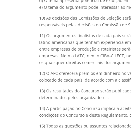
d) O tema apresenta potencial de exibição em 
e) O tema do argumento pode interessar ao m
10) As decisões das Comissões de Seleção serã
responsáveis pelas decisões da Comissão de S
11) Os argumentos finalistas de cada país se
latino-americanas que tenham experiência em
entre empresas de produção e roteiristas serã
empresas. Nem o LATC, nem o CIBA-CILECT, ne
os quaisquer direitos comerciais dos argumen
12) O AFC oferecerá prêmios em dinheiro no va
colocado de cada país, de acordo com a classif
13) Os resultados do Concurso serão publicad
determinados pelos organizadores.
14) A participação no Concurso implica a aceit
condições do Concurso e deste Regulamento, do
15) Todas as questões ou assuntos relacionad