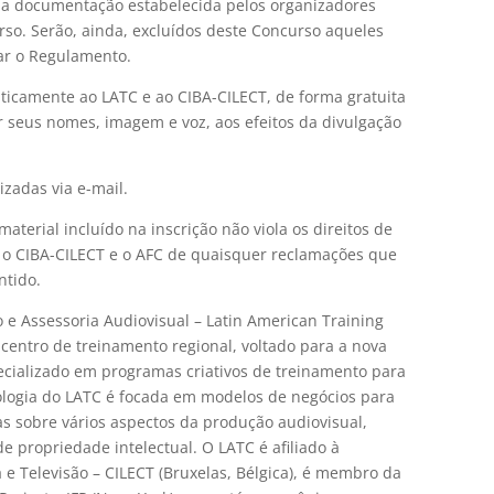
r a documentação estabelecida pelos organizadores
so. Serão, ainda, excluídos deste Concurso aqueles
ar o Regulamento.
icamente ao LATC e ao CIBA-CILECT, de forma gratuita
ar seus nomes, imagem e voz, aos efeitos da divulgação
izadas via e-mail.
aterial incluído na inscrição não viola os direitos de
C, o CIBA-CILECT e o AFC de quaisquer reclamações que
ntido.
e Assessoria Audiovisual – Latin American Training
 centro de treinamento regional, voltado para a nova
ecializado em programas criativos de treinamento para
ologia do LATC é focada em modelos de negócios para
as sobre vários aspectos da produção audiovisual,
 propriedade intelectual. O LATC é afiliado à
 e Televisão – CILECT (Bruxelas, Bélgica), é membro da