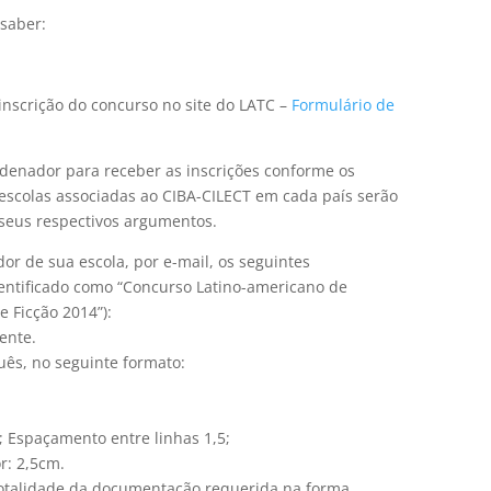
 saber:
 inscrição do concurso no site do LATC –
Formulário de
rdenador para receber as inscrições conforme os
s escolas associadas ao CIBA-CILECT em cada país serão
 seus respectivos argumentos.
or de sua escola, por e-mail, os seguintes
dentificado como “Concurso Latino-americano de
 Ficção 2014”):
ente.
ês, no seguinte formato:
Espaçamento entre linhas 1,5;
r: 2,5cm.
 totalidade da documentação requerida na forma