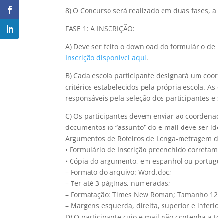
8) O Concurso será realizado em duas fases, a
FASE 1: A INSCRIÇÃO:
A) Deve ser feito o download do formulário de
Inscrição disponível aqui
.
B) Cada escola participante designará um coo
critérios estabelecidos pela própria escola. A
responsáveis pela seleção dos participantes e
C) Os participantes devem enviar ao coordenad
documentos (o “assunto” do e-mail deve ser i
Argumentos de Roteiros de Longa-metragem de
• Formulário de Inscrição preenchido corretam
• Cópia do argumento, em espanhol ou portugu
– Formato do arquivo: Word.doc;
– Ter até 3 páginas, numeradas;
– Formatação: Times New Roman; Tamanho 12; 
– Margens esquerda, direita, superior e inferio
D) O participante cujo e-mail não contenha a