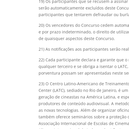
19) Os participantes que se recusem a assina
serão automaticamente excluídos deste Concur
participantes que tentarem defraudar ou burl
20) Os vencedores do Concurso cedem automat
e por prazo indeterminado, o direito de utiliz
de quaisquer aspectos deste Concurso.
21) As notificações aos participantes serão real
22) Cada participante declara e garante que o m
qualquer terceiro e se obriga a isentar o LAT
porventura possam ser apresentadas neste se
23) O Centro Latino-Americano de Treinamento 
Center (LATC), sediado no Rio de Janeiro, é um
geração de cineastas na América Latina, e esp
produtores de conteúdo audiovisual. A metod
as novas tecnologias. Além de organizar oficin
também oferece seminários sobre a proteção de
Associação Internacional de Escolas de Cinema