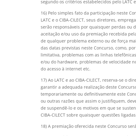
segundo os critérios estabelecidos pelo LATC e
16) Pelo simples fato da participação neste C
LATC e o CIBA-CILECT, seus diretores, emprega
serão responsáveis por quaisquer perdas ou d
aceitação e/ou uso da premiação recebida pel
de qualquer problema externo ou de força mai
das datas previstas neste Concurso, como, po
limitativa, problemas com as linhas telefôni
e/ou do hardware, problemas de velocidade no
do acesso à internet etc.
17) Ao LATC e ao CIBA-CILECT, reserva-se o dir
garantir a adequada realização deste Concurso
temporariamente ou definitivamente este Conc
ou outras razões que assim o justifiquem, de
de suspendê-lo e os motivos em que se susten
CIBA-CILECT sobre quaisquer questões ligadas a
18) A premiação oferecida neste Concurso será 