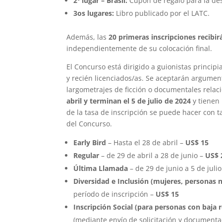
2º lugar – Brasil:
Cupón de regalo para la des
3
os
lugares:
Libro publicado por el LATC.
Además, las
20 primeras inscripciones recibi
independientemente de su colocación final.
El Concurso está dirigido a guionistas princip
y recién licenciados/as. Se aceptarán argumen
largometrajes de ficción o documentales relac
abril y terminan el 5 de julio de 2024
y tienen 
de la tasa de inscripción se puede hacer con t
del Concurso.
Early Bird
– Hasta el 28 de abril –
US$
15
Regular
– de 29 de abril a 28 de junio –
US$ 
Última Llamada
– de 29 de junio a 5 de juli
Diversidad e Inclusión (mujeres, personas 
período de inscripción –
US$ 15
Inscripción Social (para personas con baja 
(mediante envío de solicitación y documenta