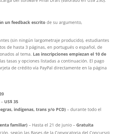
carga del software Final Draft (valorado en US$ 250).
rán un feedback escrito
de su argumento,
iantes (sin ningún largometraje producido), estudiantes
tos de hasta 3 páginas, en portugués o español, de
ionados al tema.
Las inscripciones empiezan el 10 de
las tasas y opciones listadas a continuación. El pago
arjeta de crédito vía PayPal directamente en la página
20
o –
US$ 35
negras, indígenas, trans y/o PCD)
– durante todo el
renta familiar)
–
Hasta el 21 de junio –
Gratuita
ción, según las Bases de la Convocatoria del Concurso)