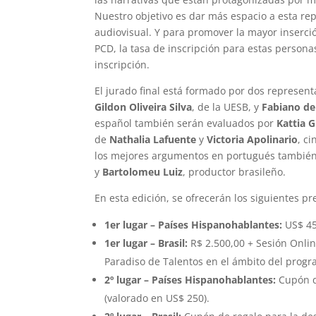
Nuestro objetivo es dar más espacio a esta re
audiovisual. Y para promover la mayor inserci
PCD, la tasa de inscripción para estas persona
inscripción.
El jurado final está formado por dos represent
Gildon Oliveira Silva
, de la UESB, y
Fabiano de
español también serán evaluados por
Kattia G
de
Nathalia Lafuente
y
Victoria Apolinario
, c
los mejores argumentos en portugués tambié
y
Bartolomeu
Luiz
, productor brasileño.
En esta edición, se ofrecerán los siguientes p
1
er
lugar – Países Hispanohablantes:
US$ 45
1
er
lugar – Brasil:
R$ 2.500,00 + Sesión Onlin
Paradiso de Talentos en el ámbito del progr
2º lugar – Países Hispanohablantes:
Cupón de
(valorado en US$ 250).