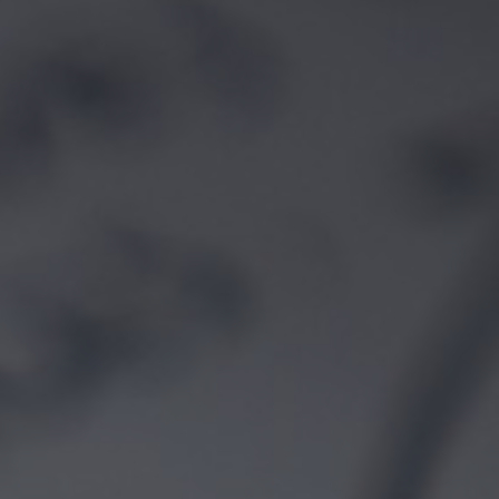
PARA LEER LAS BASES DEL CONCURSO,
PULSE AQUÍ
.
El pago de la cuota de inscripción se
puede hacer a través de depósito o
transferencia bancaria a la cuenta
corriente del LATC en Brasil
: