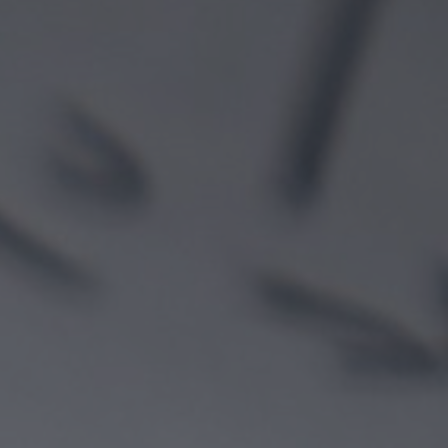
LATC Centro Latino-Americano de
Treinamento e Assessoria
Audiovisual Ltda.
Banco Itaú (341)
Agência: 0304
Conta corrente: 57044-3
CNPJ: 09.437.829/0001-20 (Chave PIX)
O
a través del pago con
tarjeta de
crédito vía PayPal
:
Pago - Fuera de Brasil - PayPal