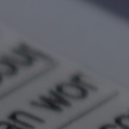
Inscripción
abajo, adjuntando los
siguientes documentos:
Copia del argumento, en
portugués, español o inglés, en
el siguiente formato: archivo
Word.doc de hasta 3 páginas,
numeradas, fuente Times New
Roman, tamaño 12, interlineado
1,5, márgenes izquierda,
derecha, superior e inferior: 2,5
cm.
Copia del documento de
identificación (DNI, licencia de
conducir, pasaporte)
Comprobante de la residencia en
Búzios (sólo para residentes de la