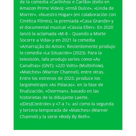
de la comedia «Carlinhos e Carlão» (éxito en
Amazon Prime Video); «Irmã Dulce», «Linda de
Morrer», «Nuestro Hogar» (en colaboración con
Cinética Filmes), la premiada «Casa Grande» y
el documental musical «Cássia Eller». En 2020
lanzó la aclamada «M-8 – Quando a Morte
Socorre a Vida» y en 2021 la comedia
«Amarração do Amor». Recientemente produjo
la comedia «La Situación» (2023). Para la
televisión, lafa produjo series como «As
Canalhas» (GNT); «220 Volts» (Multishow),
«Matches» (Warner Channel), entre otras.
Entre los estrenos de 2023, produce los
largometrajes «As Polacas», en la fase de
finalización, «Overman», basado en las
historietas de la dibujante Laerte,
«(Des)Controle» y «7 a 1», así como la segunda
y tercera temporada de «Matches» (Warner
Channel) y la serie «Body By Beth».