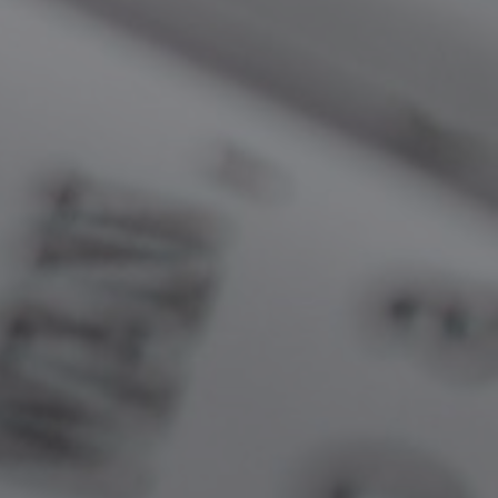
Títulos de los argumentos inscritos
hasta ahora en cada categoría.
– Portugués:
1) Qual o segredo da felicidade?
2) O Tesouro do Tio Athair
3) Veraneio
4) Armações em Búzios
5) Marés de Vida: O Ecossistema em
Risco dos Manguezais de Búzios
6) Angolinha
7)
Canto da sereia