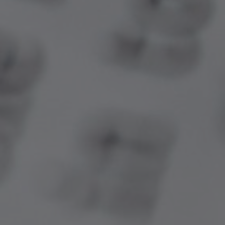
8)
DOCE AZEDA, VOCÊ É NOSSA!
9) Entre Empadas & Empanadas
10)
Um Réveillon Para Bardot
11)
Último Caso
12) Maresia
13) AZUL PROFUNDO
14)
Calassos
15) SORORIDADE NO ACASO
16) Descuido Prosseguido
17) Páginas Avessas
18)
Uma Ana
– Español: