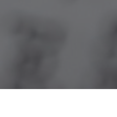
1)
Enigmas Privados
2) En minoría
3) golfinhos
– Inglés:
1)
A SHELL AWAY