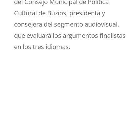
del Consejo Municipal de Política
Cultural de Búzios, presidenta y
consejera del segmento audiovisual,
que evaluará los argumentos finalistas
en los tres idiomas.
EL MEJOR ARGUMENTO EN
CADA IDIOMA RECIBIRÁ UN
PREMIO DE US$ 250 CADA UNO.
OPCIONES Y PLAZOS DE
INSCRIPCIÓN