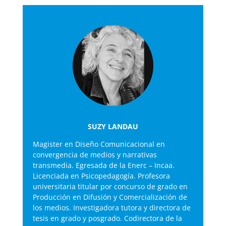
SUZY LANDAU
Magister en Diseño Comunicacional en
convergencia de medios y narrativas
transmedia. Egresada de la Enerc – Incaa.
Licenciada en Psicopedagogía. Profesora
universitaria titular por concurso de grado en
Producción en Difusión y Comercialización de
los medios. Investigadora tutora y directora de
tesis en grado y posgrado. Codirectora de la