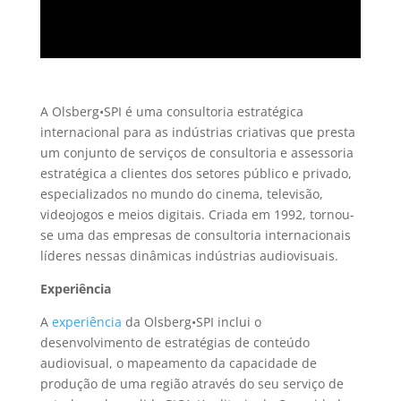
A Olsberg•SPI é uma consultoria estratégica
internacional para as indústrias criativas que p
resta
um conjunto de serviços de consultoria e assessoria
estratégica a clientes dos setores público e privado,
especializados no mundo do cinema, televisão,
videojogos e meios digitais. Criada em 1992, tornou-
se uma das empresas de consultoria internacionais
líderes nessas dinâmicas indústrias audiovisuais.
Experiência
A
experiência
da Olsberg•SPI inclui o
desenvolvimento de estratégias de conteúdo
audiovisual, o mapeamento da capacidade de
produção de uma região através do seu serviço de